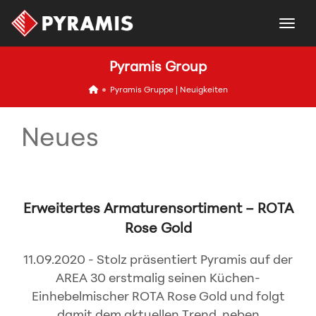
togg
Pyramis Group
icon
Pyramis Gruppe | Neuigkeiten
Neues
Erweitertes Armaturensortiment – ROTA
Rose Gold
11.09.2020 - Stolz präsentiert Pyramis auf der
AREA 30 erstmalig seinen Küchen-
Einhebelmischer ROTA Rose Gold und folgt
damit dem aktuellen Trend, neben