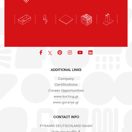
Facebook
pinterest
icon
icon
icon
ADDITIONAL LINKS
Company
Certifications
Career Opportunities
www.korting.gr
www.gorenje.gr
CONTACT INFO
PYRAMIS DEUTSCHLAND GmbH
ße 4
Wilhelmstra