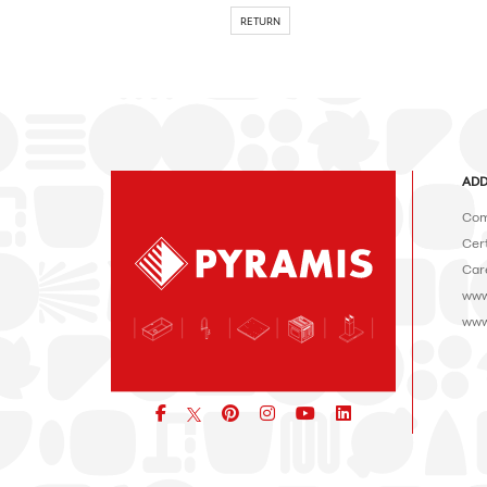
RETURN
ADD
Com
Cert
Car
www
www
Facebook
pinterest
icon
icon
icon