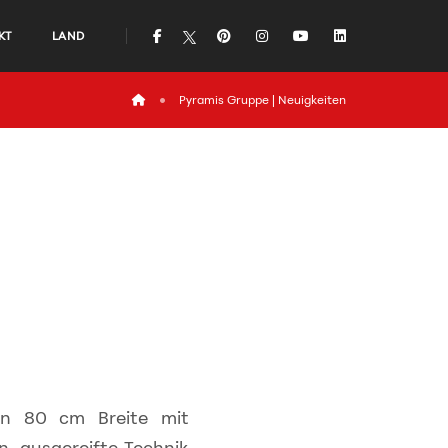
icon
icon
icon
icon
icon
KT
LAND
icon
Pyramis Gruppe | Neuigkeiten
 in 80 cm Breite mit
n, ausgereifte Technik