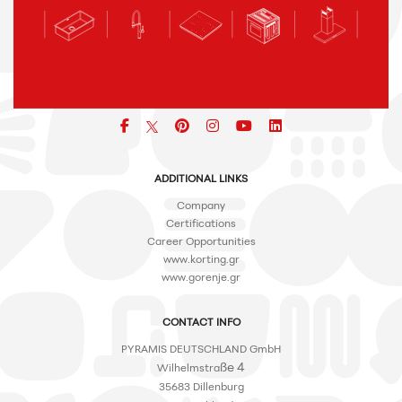
Facebook
pinterest
icon
icon
icon
ADDITIONAL LINKS
Company
Certifications
Career Opportunities
www.korting.gr
www.gorenje.gr
CONTACT INFO
PYRAMIS DEUTSCHLAND GmbH
ße 4
Wilhelmstra
35683 Dillenburg