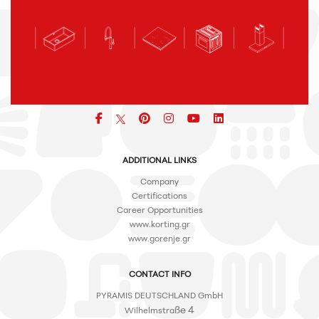
Facebook
pinterest
icon
icon
icon
ADDITIONAL LINKS
Company
Certifications
Career Opportunities
www.korting.gr
www.gorenje.gr
CONTACT INFO
PYRAMIS DEUTSCHLAND GmbH
ße 4
Wilhelmstra